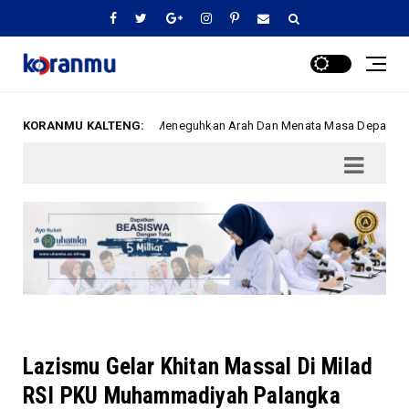
ah Palangka Raya, Meneguhkan Arah Dan Menata Masa Depan
KORANMU KALTENG:
AMM
Lazismu Gelar Khitan Massal Di Milad
RSI PKU Muhammadiyah Palangka